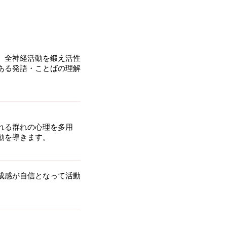
。全神経活動を鍛え活性
ある発語・ことばの理解
れる群れの心理を多用
動を導きます。
成感が自信となって活動
。